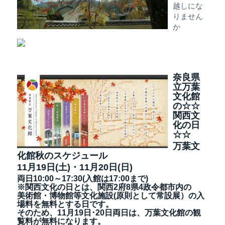
越しにな
りません
か
奈良県
立万葉
文化館
の☆☆
関西文
化の日
☆☆
万葉文
化館秋のスケジュール
11月19日(土)・11月20日(日
)
両日10:00～17:30(入館は17:00まで)
※関西文化の日とは、関西2府8県4政令都市内の
美術館・博物館等文化施設(原則として常設展）の入
場料を無料とする日です。
そのため、11月19日･20日両日は、万葉文化館の観
覧料が無料になります。