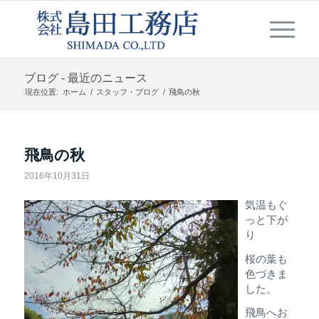
ブログ - 最近のニュース
現在位置:
ホーム
/
スタッフ・ブログ
/
飛鳥の秋
飛鳥の秋
2016年10月31日
気温もぐ
っと下が
り
桜の葉も
色づきま
した。
飛鳥へお