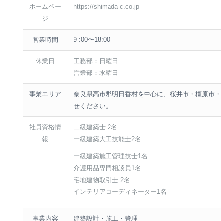
ホームペー
https://shimada-c.co.jp
ジ
営業時間
9 :00〜18:00
休業日
工務部：日曜日
営業部：水曜日
事業エリア
奈良県高市郡明日香村を中心に、桜井市・橿原市・
せください。
社員資格情
二級建築士 2名
報
一級建築大工技能士2名
一級建築施工管理技士1名
介護用品専門相談員1名
宅地建物取引士 2名
インテリアコーディネーター1名
事業内容
建築設計・施工・管理