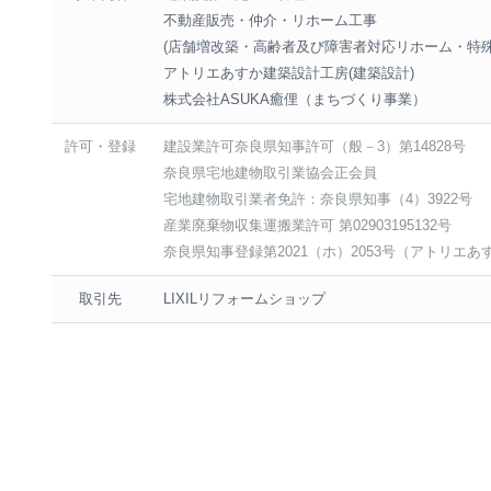
不動産販売・仲介・リホーム工事
(店舗増改築・高齢者及び障害者対応リホーム・特
アトリエあすか建築設計工房(建築設計)
株式会社ASUKA癒俚（まちづくり事業）
許可・登録
建設業許可奈良県知事許可（般－3）第14828号
奈良県宅地建物取引業協会正会員
宅地建物取引業者免許：奈良県知事（4）3922号
産業廃棄物収集運搬業許可 第02903195132号
奈良県知事登録第2021（ホ）2053号（アトリエ
取引先
LIXILリフォームショップ