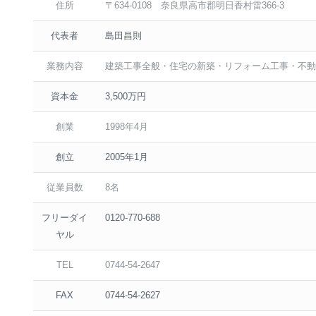
住所
〒634-0108 奈良県高市郡明日香村雷366-3
代表者
島田昌則
業務内容
建築工事全般・住宅の新築・リフォーム工事・不動
資本金
3,500万円
創業
1998年4月
創立
2005年1月
従業員数
8名
フリーダイ
0120-770-688
ヤル
TEL
0744-54-2647
FAX
0744-54-2627