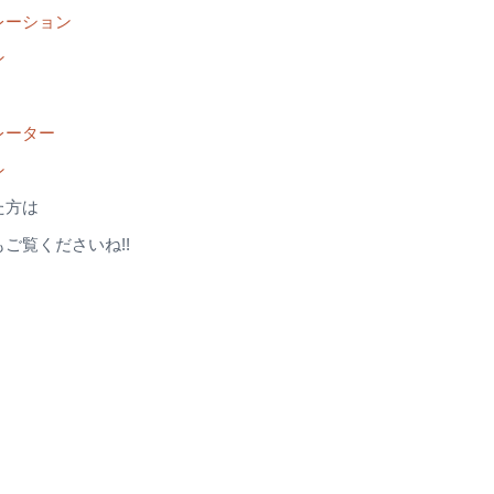
レーション
ン
レーター
ン
た方は
覧くださいね!!