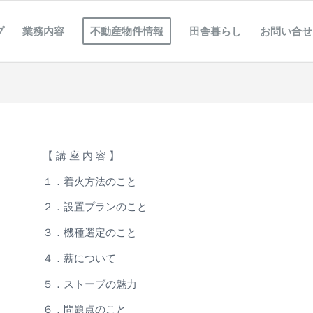
プ
業務内容
不動産物件情報
田舎暮らし
お問い合せ
【 講 座 内 容 】
１．着火方法のこと
２．設置プランのこと
３．機種選定のこと
４．薪について
５．ストーブの魅力
６．問題点のこと