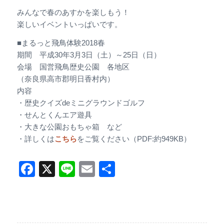
みんなで春のあすかを楽しもう！
楽しいイベントいっぱいです。
■まるっと飛鳥体験2018春
期間 平成30年3月3日（土）～25日（日）
会場 国営飛鳥歴史公園 各地区
（奈良県高市郡明日香村内）
内容
・歴史クイズdeミニグラウンドゴルフ
・せんとくんエア遊具
・大きな公園おもちゃ箱 など
・詳しくは
こちら
をご覧ください（PDF:約949KB）
Facebook
X
Line
Email
共
有