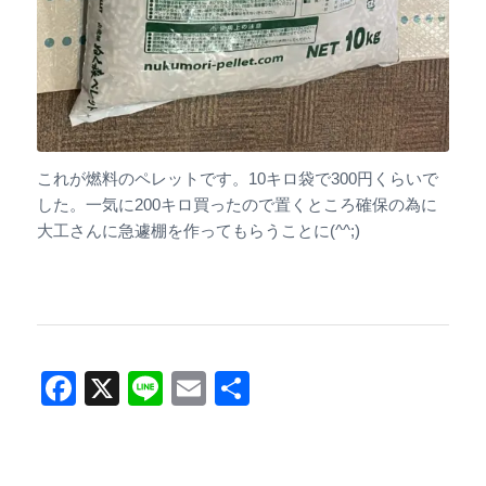
これが燃料のペレットです。10キロ袋で300円くらいで
した。一気に200キロ買ったので置くところ確保の為に
大工さんに急遽棚を作ってもらうことに(^^;)
Facebook
X
Line
Email
共
有