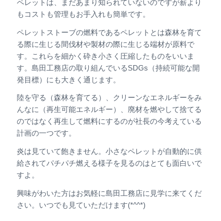
ペレットは、まだあまり知られていないのですが薪より
もコストも管理もお手入れも簡単です。
ペレットストーブの燃料であるペレットとは森林を育て
る際に生じる間伐材や製材の際に生じる端材が原料で
す。これらを細かく砕き小さく圧縮したものをいいま
す。島田工務店の取り組んでいるSDGs（持続可能な開
発目標）にも大きく通じます。
陸を守る（森林を育てる）、クリーンなエネルギーをみ
んなに（再生可能エネルギー）、廃材を燃やして捨てる
のではなく再生して燃料にするのが社長の今考えている
計画の一つです。
炎は見ていて飽きません。小さなペレットが自動的に供
給されてパチパチ燃える様子を見るのはとても面白いで
すよ。
興味がわいた方はお気軽に島田工務店に見学に来てくだ
さい。いつでも見ていただけます(*^^*)