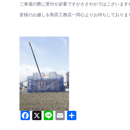
ご来場の際に受付が必要ですがささやかではございます
皆様のお越しを島田工務店一同心よりお待ちしております(*
Facebook
X
Line
Email
共
有