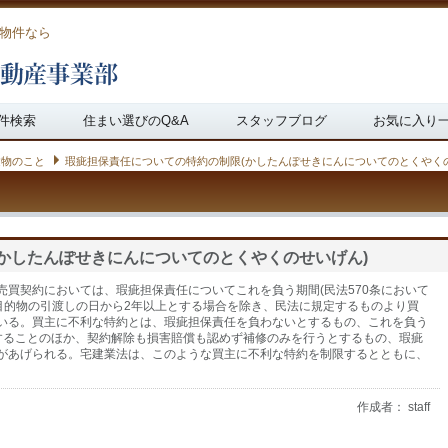
物件なら
件検索
住まい選びのQ&A
スタッフブログ
お気に入り
建物のこと
瑕疵担保責任についての特約の制限(かしたんぽせきにんについてのとくやく
かしたんぽせきにんについてのとくやくのせいげん)
買契約においては、瑕疵担保責任についてこれを負う期間(民法570条において
の目的物の引渡しの日から2年以上とする場合を除き、民法に規定するものより買
いる。買主に不利な特約とは、瑕疵担保責任を負わないとするもの、これを負う
することのほか、契約解除も損害賠償も認めず補修のみを行うとするもの、瑕疵
があげられる。宅建業法は、このような買主に不利な特約を制限するとともに、
作成者： staff