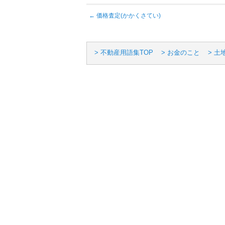
←
価格査定(かかくさてい)
> 不動産用語集TOP
> お金のこと
> 土