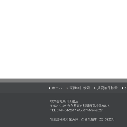
ホーム
売買物件検索
賃貸物件検索
株式会社島田工務店
〒634-0108 奈良県高市郡明日香村雷366-3
TEL 0744-54-2647 FAX 0744-54-2627
宅地建物取引業免許：奈良県知事（2）3922号