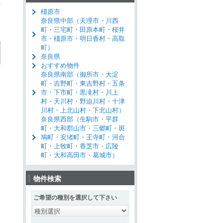
ワ
橿原市
ー
→
奈良県中部（天理市・川西
ド)
町・三宅町・田原本町・桜井
市・橿原市・明日香村・高取
町）
奈良県
おすすめ物件
奈良県南部（御所市・大淀
町・吉野町・東吉野村・五条
市・下市町・黒滝村・川上
村・天川村・野迫川村・十津
川村・上北山村・下北山村）
奈良県西部（生駒市・平群
町・大和郡山市・三郷町・斑
鳩町・安堵町・王寺町・河合
町・上牧町・香芝市・広陵
町・大和高田市・葛城市）
物件検索
ご希望の種別を選択して下さい