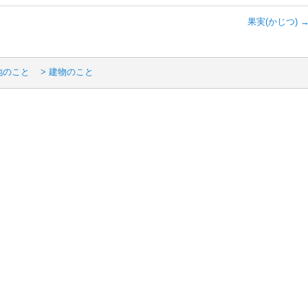
果実(かじつ)
地のこと
> 建物のこと