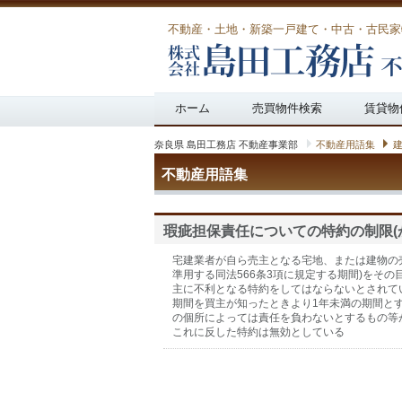
不動産・土地・新築一戸建て・中古・古民家
Main menu
ホーム
売買物件検索
賃貸物
奈良県 島田工務店 不動産事業部
不動産用語集
不動産用語集
瑕疵担保責任についての特約の制限(
宅建業者が自ら売主となる宅地、または建物の売
準用する同法566条3項に規定する期間)をそ
主に不利となる特約をしてはならないとされて
期間を買主が知ったときより1年未満の期間と
の個所によっては責任を負わないとするもの等
これに反した特約は無効としている