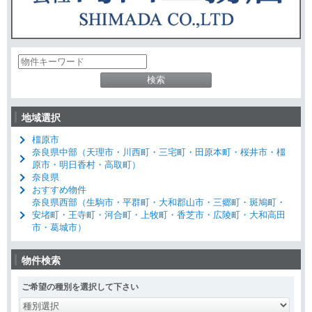
物
件
検
索
(キ
地域選択
ー
ワ
橿原市
ー
奈良県中部（天理市・川西町・三宅町・田原本町・桜井市・橿
ド)
原市・明日香村・高取町）
奈良県
おすすめ物件
奈良県西部（生駒市・平群町・大和郡山市・三郷町・斑鳩町・
安堵町・王寺町・河合町・上牧町・香芝市・広陵町・大和高田
市・葛城市）
物件検索
ご希望の種別を選択して下さい