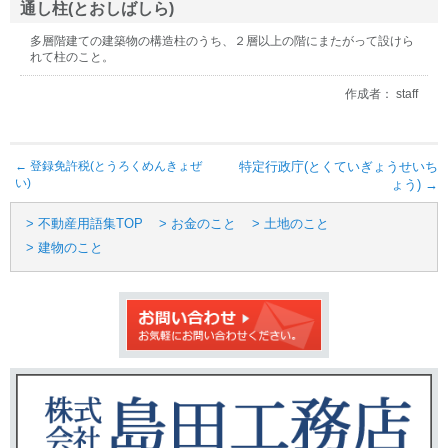
通し柱(とおしばしら)
多層階建ての建築物の構造柱のうち、２層以上の階にまたがって設けら
れて柱のこと。
作成者： staff
←
登録免許税(とうろくめんきょぜ
特定行政庁(とくていぎょうせいち
い)
ょう)
→
> 不動産用語集TOP
> お金のこと
> 土地のこと
> 建物のこと